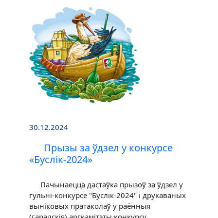
30.12.2024
Прызы за ўдзел у конкурсе
«Буслік-2024»
Пачынаецца дастаўка прызоў за ўдзел у
гульні-конкурсе "Буслік-2024" і друкаваных
выніковых пратаколаў у раённыя
(гарадскія) аргкамітэты конкурсу.