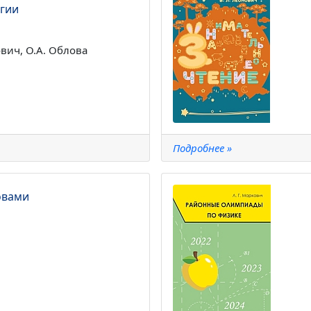
гии
ович, О.А. Облова
Подробнее »
овами