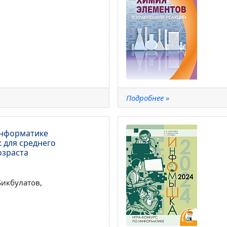
Подробнее »
информатике
 для среднего
озраста
Бикбулатов,