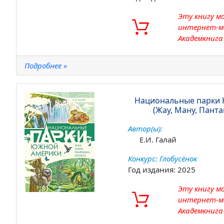
Эту книгу м
интернет-м
Академкнига
Подробнее »
Национальные парки
(Жау, Ману, Панта
Автор(ы):
Е.И. Галай
Конкурс: Глобусёнок
Год издания: 2025
Эту книгу м
интернет-м
Академкнига