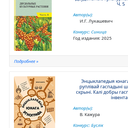
Ч. 5
Автор(ы):
И.Г. Лукашевич
Конкурс: Синица
Год издания: 2025
Подробнее »
Энцыклапедыя юнага
руплівай гаспадыні 
скрыні. Калі добры гас
інвент
Автор(ы):
В. Кажура
Конкурс: Буслік