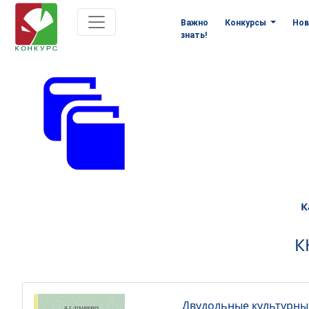
Важно
Конкурсы
Нов
знать!
К
К
Двудольные культурные 