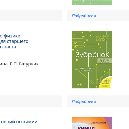
Подробнее »
по физике
для старшего
озраста
ина, Б.П. Батурчик
Подробнее »
жнений по химии