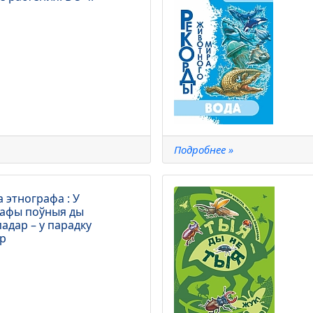
Подробнее »
 этнографа : У
шафы поўныя ды
падар – у парадку
ар