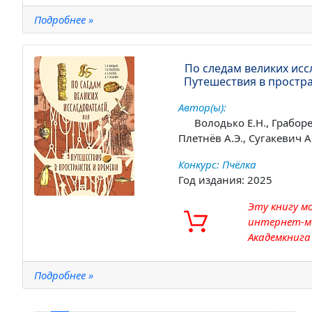
Подробнее »
По следам великих исс
Путешествия в простр
Автор(ы):
Володько Е.Н., Граборе
Плетнёв А.Э., Сугакевич А.
Конкурс: Пчёлка
Год издания: 2025
Эту книгу м
интернет-м
Академкнига
Подробнее »