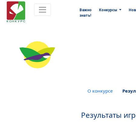
Важно
Конкурсы
Нов
знать!
О конкурсе
Резул
Результаты иг