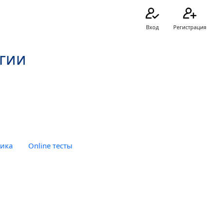
Вход
Регистрация
огии
тика
Online тесты