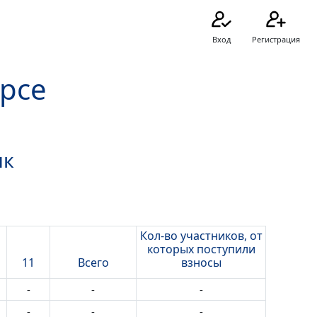
Вход
Регистрация
урсе
ык
Кол-во участников, от
которых поступили
11
Всего
взносы
-
-
-
-
-
-