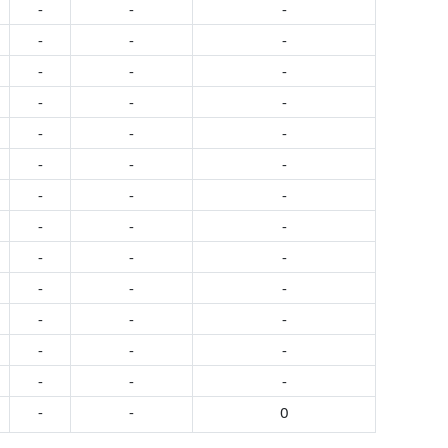
-
-
-
-
-
-
-
-
-
-
-
-
-
-
-
-
-
-
-
-
-
-
-
-
-
-
-
-
-
-
-
-
-
-
-
-
-
-
-
-
-
0