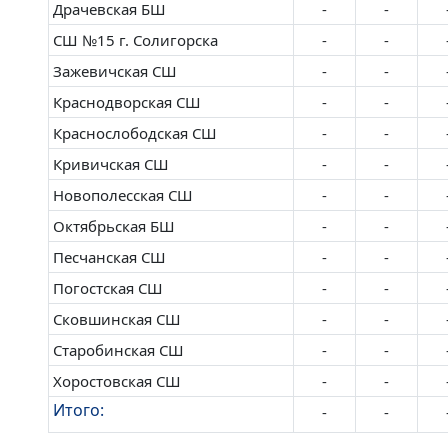
Драчевская БШ
-
-
СШ №15 г. Солигорска
-
-
Зажевичская СШ
-
-
Краснодворская СШ
-
-
Краснослободская СШ
-
-
Кривичская СШ
-
-
Новополесская СШ
-
-
Октябрьская БШ
-
-
Песчанская СШ
-
-
Погостская СШ
-
-
Сковшинская СШ
-
-
Старобинская СШ
-
-
Хоростовская СШ
-
-
Итого:
-
-