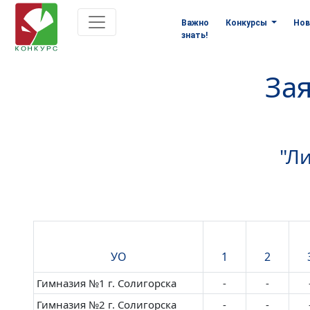
Важно
Конкурсы
Нов
знать!
Зая
"Л
УО
1
2
Гимназия №1 г. Солигорска
-
-
Гимназия №2 г. Солигорска
-
-