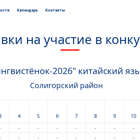
ости
Календарь
Контакты
вки на участие в конк
ингвистёнок-2026" китайский яз
Солигорский район
3
4
5
6
7
8
9
10
-
-
-
-
-
-
-
-
-
-
-
-
-
-
-
-