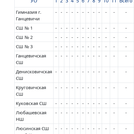
УО
1
2
3
4
5
6
7
8
9
10
11
Всего
Гимназия г.
-
-
-
-
-
-
-
-
-
-
-
-
Ганцевичи
СШ № 1
-
-
-
-
-
-
-
-
-
-
-
-
СШ № 2
-
-
-
-
-
-
-
-
-
-
-
-
СШ № 3
-
-
-
-
-
-
-
-
-
-
-
-
Ганцевичская
-
-
-
-
-
-
-
-
-
-
-
-
СШ
Денисковичская
-
-
-
-
-
-
-
-
-
-
-
-
СШ
Круговичская
-
-
-
-
-
-
-
-
-
-
-
-
СШ
Куковская СШ
-
-
-
-
-
-
-
-
-
-
-
-
Любашевская
-
-
-
-
-
-
-
-
-
-
-
-
НШ
Люсинская СШ
-
-
-
-
-
-
-
-
-
-
-
-