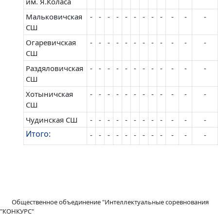
им. Я.Коласа
Мальковичская
-
-
-
-
-
-
-
-
-
-
-
-
СШ
Огаревичская
-
-
-
-
-
-
-
-
-
-
-
-
СШ
Рaздяловичская
-
-
-
-
-
-
-
-
-
-
-
-
СШ
Хотыничская
-
-
-
-
-
-
-
-
-
-
-
-
СШ
Чудинская СШ
-
-
-
-
-
-
-
-
-
-
-
-
Итого:
-
-
-
-
-
-
-
-
-
-
-
-
Общественное объединение "Интеллектуальные соревнования
"КОНКУРС"