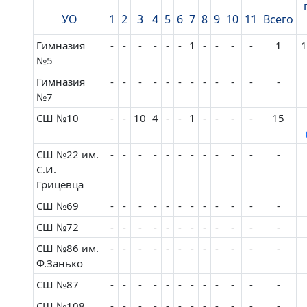
УО
1
2
3
4
5
6
7
8
9
10
11
Всего
Гимназия
-
-
-
-
-
-
1
-
-
-
-
1
1
№5
Гимназия
-
-
-
-
-
-
-
-
-
-
-
-
№7
СШ №10
-
-
10
4
-
-
1
-
-
-
-
15
СШ №22 им.
-
-
-
-
-
-
-
-
-
-
-
-
С.И.
Грицевца
СШ №69
-
-
-
-
-
-
-
-
-
-
-
-
СШ №72
-
-
-
-
-
-
-
-
-
-
-
-
СШ №86 им.
-
-
-
-
-
-
-
-
-
-
-
-
Ф.Занько
СШ №87
-
-
-
-
-
-
-
-
-
-
-
-
СШ №108
-
-
-
-
-
-
-
-
-
-
-
-