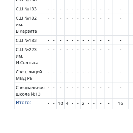
СШ №133
-
-
-
-
-
-
-
-
-
-
-
-
СШ №182
-
-
-
-
-
-
-
-
-
-
-
-
им.
В.Карвата
СШ №183
-
-
-
-
-
-
-
-
-
-
-
-
СШ №223
-
-
-
-
-
-
-
-
-
-
-
-
им.
И.Солтыса
Спец. лицей
-
-
-
-
-
-
-
-
-
-
-
-
МВД РБ
Специальная
-
-
-
-
-
-
-
-
-
-
-
-
школа №13
Итого:
-
-
10
4
-
-
2
-
-
-
-
16