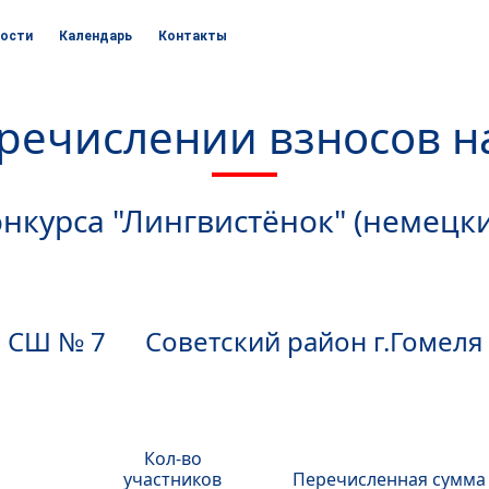
ости
Календарь
Контакты
еречислении взносов н
нкурса "Лингвистёнок" (немецк
СШ № 7 Советский район г.Гомеля
Кол-во
участников
Перечисленная сумма