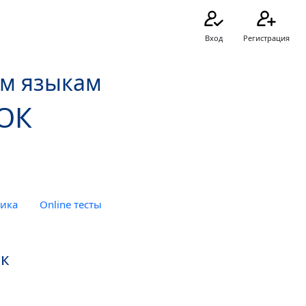
Вход
Регистрация
ым языкам
ОК
тика
Online тесты
ык