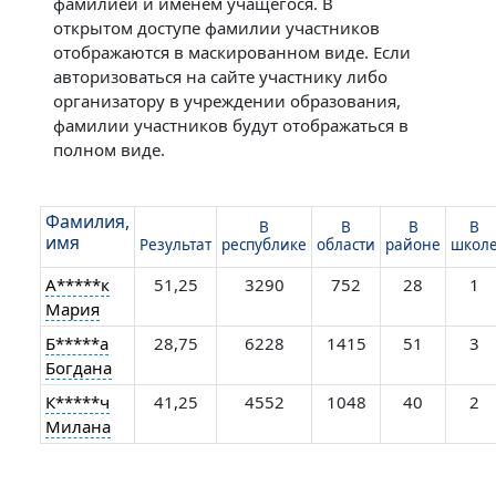
фамилией и именем учащегося. В
открытом доступе фамилии участников
отображаются в маскированном виде. Если
авторизоваться на сайте участнику либо
организатору в учреждении образования,
фамилии участников будут отображаться в
полном виде.
Фамилия,
В
В
В
В
имя
Результат
республике
области
районе
школ
А*****к
51,25
3290
752
28
1
Мария
Б*****а
28,75
6228
1415
51
3
Богдана
К*****ч
41,25
4552
1048
40
2
Милана