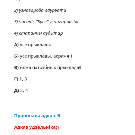
2) узнагарода лаурэата
3) часопіс “Буся” узнагародзілі
4) старанны аудытар
A)
усе прыклады
Б)
усе прыклады, акрамя 1
В)
няма патрэбных прыкладаў
Г)
1, 3
Д)
2, 4
Правільны адказ: В
Адказ удзельніка: Г