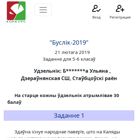
Вход
Регистрация
"Буслік-2019"
21 лютага 2019
Заданне для 5-6 класаў
Удзельнік: Б*******а Ульяна ,
Дзераўнянская СШ, Стаўбцоўскі раён
На старце кожны ўдзельнік атрымлівае 30
балаў
Заданне 1
Здаўна існуе народнае павер’е, што на Каляды