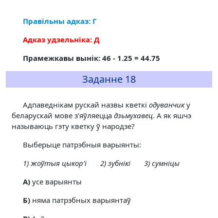
Правільны адказ: Г
Адказ удзельніка: Д
Прамежкавы вынік: 46 - 1.25 = 44.75
Заданне 18
Адпаведнікам рускай назвы кветкі
одуванчик
у
беларускай мове з’яўляецца
дзьмухавец
. А як яшчэ
называюць гэту кветку ў народзе?
Выберыце патрэбныя варыянты:
1) жоўтыя цыкор’і 2) зубнікі 3) сумніцы
A)
усе варыянты
Б)
няма патрэбных варыянтаў