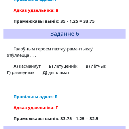
Адказ удзельніка: В
Прамежкавы вынік: 35 - 1.25 = 33.75
Заданне 6
Галоўным героем паэтаў-рамантыкаў
з’яўляецца … .
A)
касманаўт
Б)
летуценнік
В)
лётчык
Г)
разведчык
Д)
дыпламат
Правільны адказ: Б
Адказ удзельніка: Г
Прамежкавы вынік: 33.75 - 1.25 = 32.5