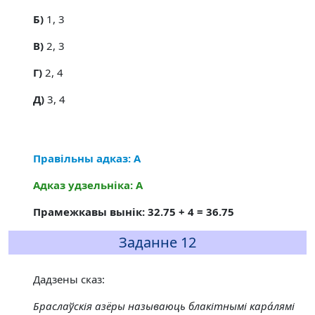
Б)
1, 3
В)
2, 3
Г)
2, 4
Д)
3, 4
Правільны адказ: А
Адказ удзельніка: А
Прамежкавы вынік: 32.75 + 4 = 36.75
Заданне 12
Дадзены сказ:
Браслаўскія азёры называюць блакітнымі кара́лямі