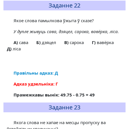
Заданне 22
Якое слова памылкова ўжыта ў сказе?
У дупле жывуць сава, дзяцел, сарока, вавёрка, ліса.
A)
сава
Б)
дзяцел
В)
сарока
Г)
вавёрка
Д)
ліса
Правільны адказ: Д
Адказ удзельніка: Г
Прамежкавы вынік: 49.75 - 0.75 = 49
Заданне 23
Якога слова не хапае на месцы пропуску ва
ўстойлівым спалучэнні?