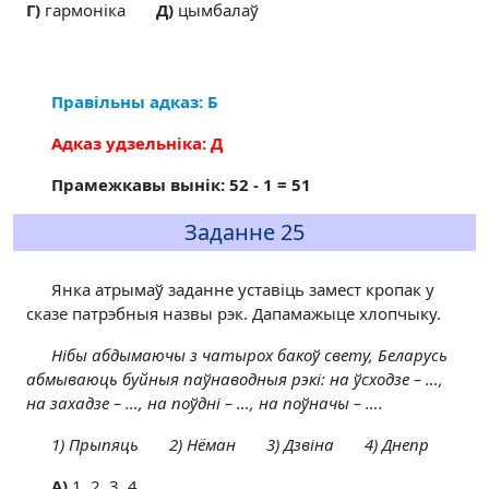
Г)
гармоніка
Д)
цымбалаў
Правільны адказ: Б
Адказ удзельніка: Д
Прамежкавы вынік: 52 - 1 = 51
Заданне 25
Янка атрымаў заданне уставіць замест кропак у
сказе патрэбныя назвы рэк. Дапамажыце хлопчыку.
Нібы абдымаючы з чатырох бакоў свету, Беларусь
абмываюць буйныя паўнаводныя рэкі: на ўсходзе – …,
на захадзе – …, на поўдні – …, на поўначы – ….
1) Прыпяць 2) Нёман 3) Дзвіна 4) Днепр
A)
1, 2, 3, 4