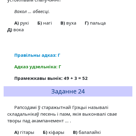
Вакол … абвесці.
A)
рукі
Б)
нагі
В)
вуха
Г)
пальца
Д)
вока
Правільны адказ: Г
Адказ удзельніка: Г
Прамежкавы вынік: 49 + 3 = 52
Заданне 24
Рапсодамі ў старажытнай Грэцыі называлі
складальнікаў песень і паэм, якія выконвалі свае
творы пад акампанемент … .
A)
гітары
Б)
кіфары
В)
балалайкі