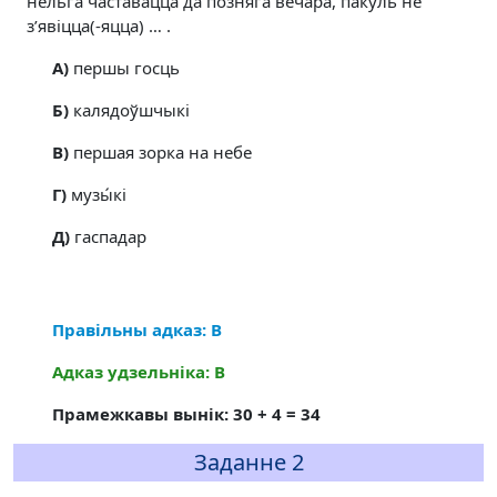
нельга частавацца да позняга вечара, пакуль не
з’явіцца(-яцца) … .
A)
першы госць
Б)
калядоўшчыкі
В)
першая зорка на небе
Г)
музы́кі
Д)
гаспадар
Правільны адказ: В
Адказ удзельніка: В
Прамежкавы вынік: 30 + 4 = 34
Заданне 2