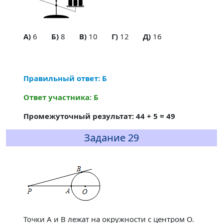
A)
6
Б)
8
В)
10
Г)
12
Д)
16
Правильный ответ: Б
Ответ участника: Б
Промежуточный результат: 44 + 5 = 49
Задание 29
Точки A и B лежат на окружности с центром O.