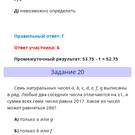
Д)
невозможно определить
Правильный ответ: Г
Ответ участника: Б
Промежуточный результат: 53.75 - 1 = 52.75
Задание 20
Семь натуральных чисел
a, b, c, d, e, f
, g выписаны
в ряд. Любые два соседних числа отличаются на ±1, а
сумма всех семи чисел равна 2017. Какое из чисел
может равняться 286?
A)
только
a
или
g
Б)
только
b
или
f