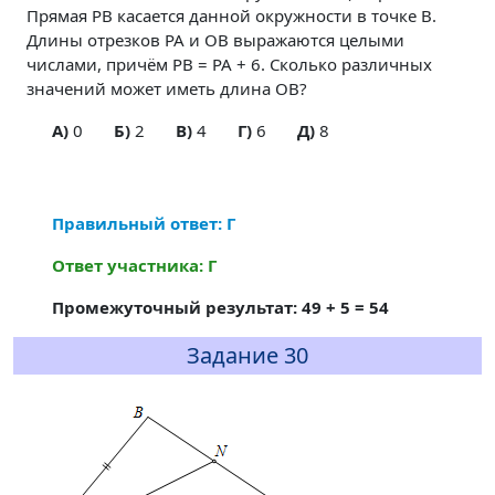
Прямая PB касается данной окружности в точке B.
Длины отрезков PA и OB выражаются целыми
числами, причём PB = PA + 6. Сколько различных
значений может иметь длина OB?
A)
0
Б)
2
В)
4
Г)
6
Д)
8
Правильный ответ: Г
Ответ участника: Г
Промежуточный результат: 49 + 5 = 54
Задание 30