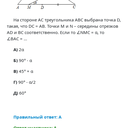
На стороне AC треугольника ABC выбрана точка D,
такая, что DC = AB. Точки M и N – середины отрезков
AD и BC соответственно. Если то ∠NMC = α, то
∠BAC = …
A)
2α
Б)
90° - α
В)
45° + α
Г)
90° - α/2
Д)
60°
Правильный ответ: А
Ответ участника: А