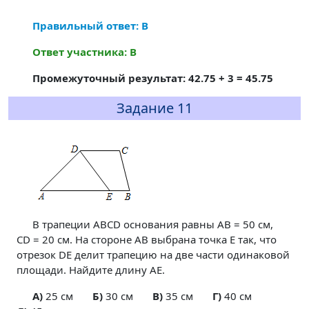
Правильный ответ: В
Ответ участника: В
Промежуточный результат: 42.75 + 3 = 45.75
Задание 11
В трапеции ABCD основания равны AB = 50 см,
CD = 20 см. На стороне AB выбрана точка E так, что
отрезок DE делит трапецию на две части одинаковой
площади. Найдите длину AE.
A)
25 см
Б)
30 см
В)
35 см
Г)
40 см