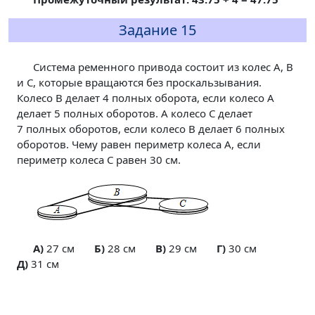
Задание 15
Система ременного привода состоит из колес A, B
и C, которые вращаются без проскальзывания.
Колесо B делает 4 полных оборота, если колесо A
делает 5 полных оборотов. А колесо C делает
7 полных оборотов, если колесо B делает 6 полных
оборотов. Чему равен периметр колеса A, если
периметр колеса C равен 30 см.
A)
27 см
Б)
28 см
В)
29 см
Г)
30 см
Д)
31 см