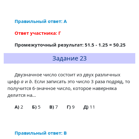
Правильный ответ: А
Ответ участника: Г
Промежуточный результат: 51.5 - 1.25 = 50.25
Задание 23
Двузначное число состоит из двух различных
цифр
a
и
b
. Если записать это число 3 раза подряд, то
получится 6-значное число, которое наверняка
делится на…
A)
2
Б)
5
В)
7
Г)
9
Д)
11
Правильный ответ: В