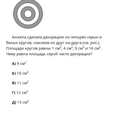
Анжела сделала декорацию из четырёх серых и
белых кругов, наклеив их друг на друга (см. рис.).
2
2
2
2
Площади кругов равны 1 см
, 4 см
, 9 см
и 16 см
.
Чему равна площадь серой части декорации?
2
A)
9 см
2
Б)
10 см
2
В)
11 см
2
Г)
12 см
2
Д)
13 см