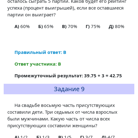
осталось сыграть 5 партий. Каков будет его рейтинг
успеха (процент выигрышей), если все оставшиеся
партии он выиграет?
A)
60%
Б)
65%
В)
70%
Г)
75%
Д)
80%
Правильный ответ: В
Ответ участника: В
Промежуточный результат: 39.75 + 3 = 42.75
Задание 9
На свадьбе восьмую часть присутствующих
составили дети. Три седьмых от числа взрослых
были мужчинами. Какую часть от числа всех
присутствующих составили женщины?
A)
1/2
Б)
1/3
В)
1/5
Г)
3/7
Д)
4/7