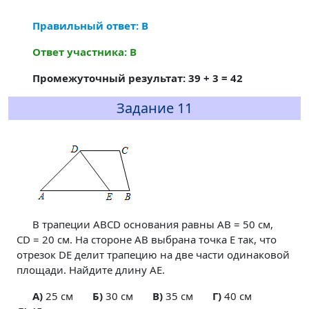
Правильный ответ: В
Ответ участника: В
Промежуточный результат: 39 + 3 = 42
Задание 11
В трапеции ABCD основания равны AB = 50 см,
CD = 20 см. На стороне AB выбрана точка E так, что
отрезок DE делит трапецию на две части одинаковой
площади. Найдите длину AE.
A)
25 см
Б)
30 см
В)
35 см
Г)
40 см