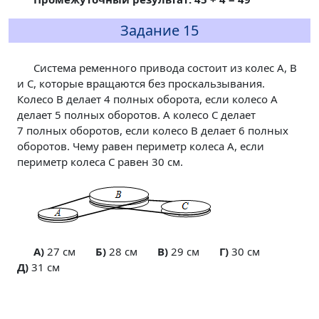
Задание 15
Система ременного привода состоит из колес A, B
и C, которые вращаются без проскальзывания.
Колесо B делает 4 полных оборота, если колесо A
делает 5 полных оборотов. А колесо C делает
7 полных оборотов, если колесо B делает 6 полных
оборотов. Чему равен периметр колеса A, если
периметр колеса C равен 30 см.
A)
27 см
Б)
28 см
В)
29 см
Г)
30 см
Д)
31 см