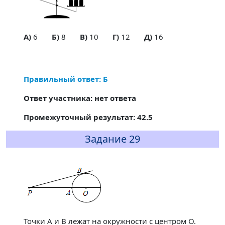
A)
6
Б)
8
В)
10
Г)
12
Д)
16
Правильный ответ: Б
Ответ участника: нет ответа
Промежуточный результат: 42.5
Задание 29
Точки A и B лежат на окружности с центром O.