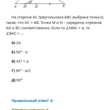
На стороне AC треугольника ABC выбрана точка D,
такая, что DC = AB. Точки M и N – середины отрезков
AD и BC соответственно. Если то ∠NMC = α, то
∠BAC = …
A)
2α
Б)
90° - α
В)
45° + α
Г)
90° - α/2
Д)
60°
Правильный ответ: А
Ответ участника: А