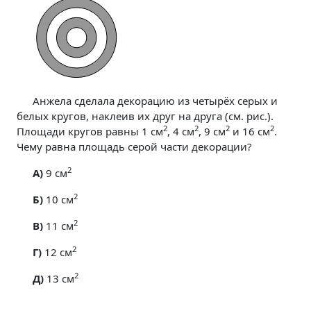
Анжела сделала декорацию из четырёх серых и
белых кругов, наклеив их друг на друга (см. рис.).
2
2
2
2
Площади кругов равны 1 см
, 4 см
, 9 см
и 16 см
.
Чему равна площадь серой части декорации?
2
A)
9 см
2
Б)
10 см
2
В)
11 см
2
Г)
12 см
2
Д)
13 см