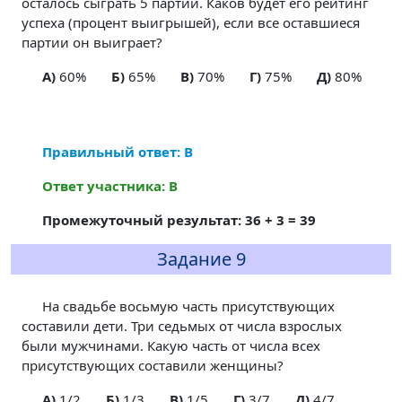
осталось сыграть 5 партий. Каков будет его рейтинг
успеха (процент выигрышей), если все оставшиеся
партии он выиграет?
A)
60%
Б)
65%
В)
70%
Г)
75%
Д)
80%
Правильный ответ: В
Ответ участника: В
Промежуточный результат: 36 + 3 = 39
Задание 9
На свадьбе восьмую часть присутствующих
составили дети. Три седьмых от числа взрослых
были мужчинами. Какую часть от числа всех
присутствующих составили женщины?
A)
1/2
Б)
1/3
В)
1/5
Г)
3/7
Д)
4/7