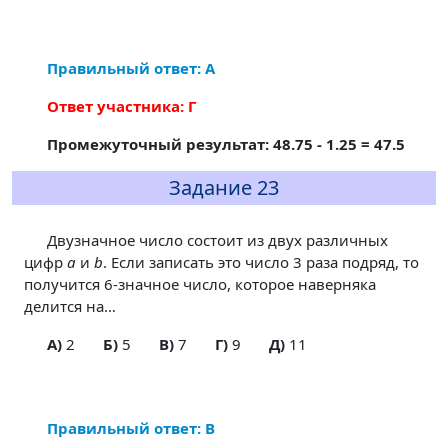
Правильный ответ: А
Ответ участника: Г
Промежуточный результат: 48.75 - 1.25 = 47.5
Задание 23
Двузначное число состоит из двух различных
цифр
a
и
b
. Если записать это число 3 раза подряд, то
получится 6-значное число, которое наверняка
делится на…
A)
2
Б)
5
В)
7
Г)
9
Д)
11
Правильный ответ: В