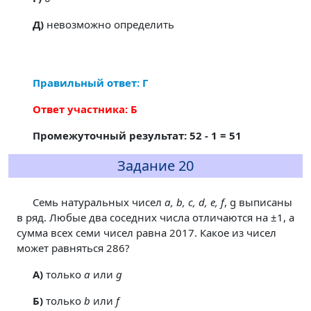
Д)
невозможно определить
Правильный ответ: Г
Ответ участника: Б
Промежуточный результат: 52 - 1 = 51
Задание 20
Семь натуральных чисел
a, b, c, d, e, f
, g выписаны
в ряд. Любые два соседних числа отличаются на ±1, а
сумма всех семи чисел равна 2017. Какое из чисел
может равняться 286?
A)
только
a
или
g
Б)
только
b
или
f