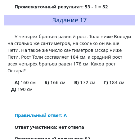
Промежуточный результат: 53 - 1 = 52
Задание 17
У четырёх братьев разный рост. Толя ниже Володи
на столько же сантиметров, на сколько он выше
Пети. На такое же число сантиметров Оскар ниже
Пети. Рост Толи составляет 184 см, а средний рост
всех четырёх братьев равен 178 см. Каков рост
Оскара?
A)
160 см
Б)
166 см
В)
172 см
Г)
184 см
Д)
190 см
Правильный ответ: А
Ответ участника: нет ответа
Промежуточный результат: 52