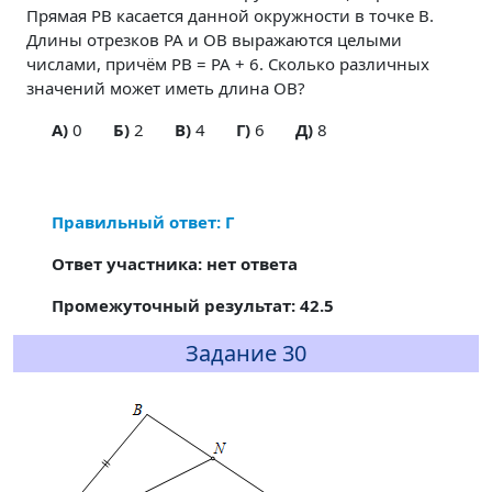
Прямая PB касается данной окружности в точке B.
Длины отрезков PA и OB выражаются целыми
числами, причём PB = PA + 6. Сколько различных
значений может иметь длина OB?
A)
0
Б)
2
В)
4
Г)
6
Д)
8
Правильный ответ: Г
Ответ участника: нет ответа
Промежуточный результат: 42.5
Задание 30