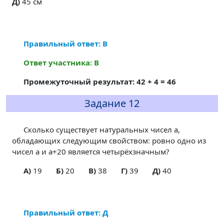
Д)
45 см
Правильный ответ: В
Ответ участника: В
Промежуточный результат: 42 + 4 = 46
Задание 12
Сколько существует натуральных чисел a,
обладающих следующим свойством: ровно одно из
чисел a и a+20 является четырёхзначным?
A)
19
Б)
20
В)
38
Г)
39
Д)
40
Правильный ответ: Д