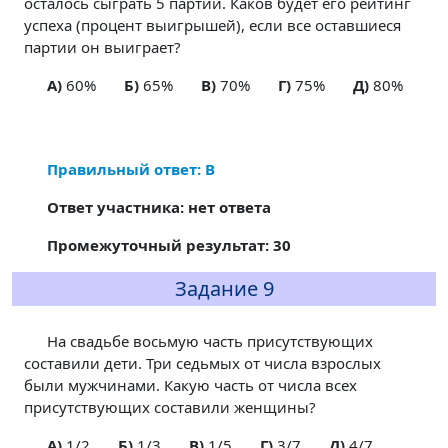
осталось сыграть 5 партий. Каков будет его рейтинг
успеха (процент выигрышей), если все оставшиеся
партии он выиграет?
A)
60%
Б)
65%
В)
70%
Г)
75%
Д)
80%
Правильный ответ: В
Ответ участника: нет ответа
Промежуточный результат: 30
Задание 9
На свадьбе восьмую часть присутствующих
составили дети. Три седьмых от числа взрослых
были мужчинами. Какую часть от числа всех
присутствующих составили женщины?
A)
1/2
Б)
1/3
В)
1/5
Г)
3/7
Д)
4/7