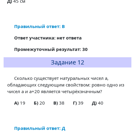
Д)
45 см
Правильный ответ: В
Ответ участника: нет ответа
Промежуточный результат: 30
Задание 12
Сколько существует натуральных чисел a,
обладающих следующим свойством: ровно одно из
чисел a и a+20 является четырёхзначным?
A)
19
Б)
20
В)
38
Г)
39
Д)
40
Правильный ответ: Д