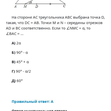
На стороне AC треугольника ABC выбрана точка D,
такая, что DC = AB. Точки M и N – середины отрезков
AD и BC соответственно. Если то ∠NMC = α, то
∠BAC = …
A)
2α
Б)
90° - α
В)
45° + α
Г)
90° - α/2
Д)
60°
Правильный ответ: А
Ответ участника: нет ответа