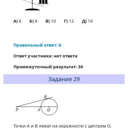
A)
6
Б)
8
В)
10
Г)
12
Д)
16
Правильный ответ: Б
Ответ участника: нет ответа
Промежуточный результат: 30
Задание 29
Точки A и B лежат на окружности с центром O.