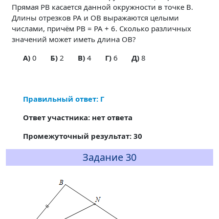
Прямая PB касается данной окружности в точке B.
Длины отрезков PA и OB выражаются целыми
числами, причём PB = PA + 6. Сколько различных
значений может иметь длина OB?
A)
0
Б)
2
В)
4
Г)
6
Д)
8
Правильный ответ: Г
Ответ участника: нет ответа
Промежуточный результат: 30
Задание 30