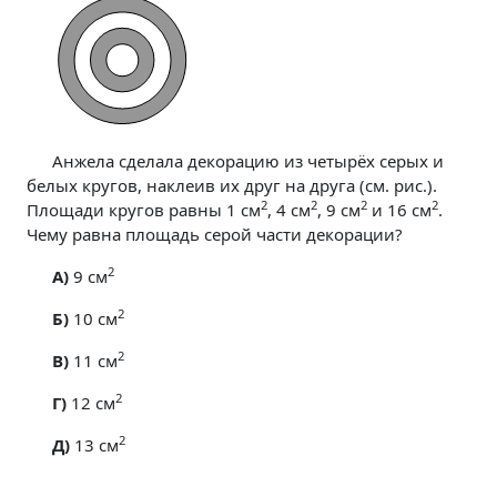
Анжела сделала декорацию из четырёх серых и
белых кругов, наклеив их друг на друга (см. рис.).
2
2
2
2
Площади кругов равны 1 см
, 4 см
, 9 см
и 16 см
.
Чему равна площадь серой части декорации?
2
A)
9 см
2
Б)
10 см
2
В)
11 см
2
Г)
12 см
2
Д)
13 см