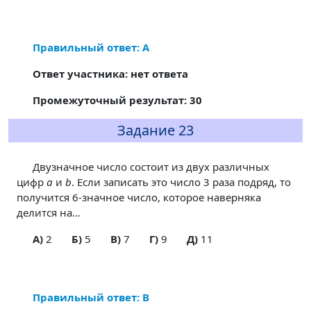
Правильный ответ: А
Ответ участника: нет ответа
Промежуточный результат: 30
Задание 23
Двузначное число состоит из двух различных
цифр
a
и
b
. Если записать это число 3 раза подряд, то
получится 6-значное число, которое наверняка
делится на…
A)
2
Б)
5
В)
7
Г)
9
Д)
11
Правильный ответ: В