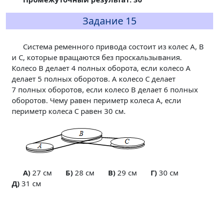
Задание 15
Система ременного привода состоит из колес A, B
и C, которые вращаются без проскальзывания.
Колесо B делает 4 полных оборота, если колесо A
делает 5 полных оборотов. А колесо C делает
7 полных оборотов, если колесо B делает 6 полных
оборотов. Чему равен периметр колеса A, если
периметр колеса C равен 30 см.
A)
27 см
Б)
28 см
В)
29 см
Г)
30 см
Д)
31 см