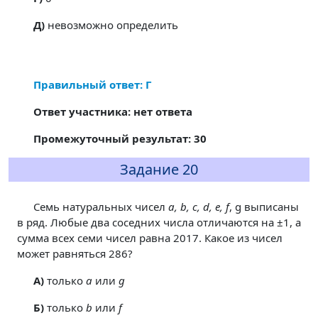
Д)
невозможно определить
Правильный ответ: Г
Ответ участника: нет ответа
Промежуточный результат: 30
Задание 20
Семь натуральных чисел
a, b, c, d, e, f
, g выписаны
в ряд. Любые два соседних числа отличаются на ±1, а
сумма всех семи чисел равна 2017. Какое из чисел
может равняться 286?
A)
только
a
или
g
Б)
только
b
или
f