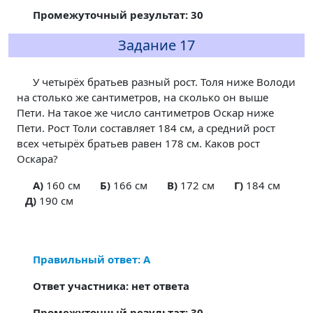
Промежуточный результат: 30
Задание 17
У четырёх братьев разный рост. Толя ниже Володи
на столько же сантиметров, на сколько он выше
Пети. На такое же число сантиметров Оскар ниже
Пети. Рост Толи составляет 184 см, а средний рост
всех четырёх братьев равен 178 см. Каков рост
Оскара?
A)
160 см
Б)
166 см
В)
172 см
Г)
184 см
Д)
190 см
Правильный ответ: А
Ответ участника: нет ответа
Промежуточный результат: 30