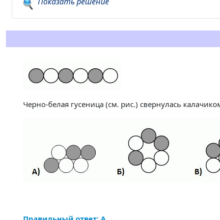
Показать решение
Черно-белая гусеница (см. рис.) свернулась калачико
Правильный ответ: А