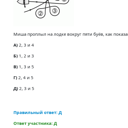
Миша проплыл на лодке вокруг пяти буёв, как показа
A)
2, 3 и 4
Б)
1, 2 и 3
В)
1, 3 и 5
Г)
2, 4 и 5
Д)
2, 3 и 5
Правильный ответ: Д
Ответ участника: Д