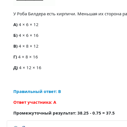
У Роба Билдера есть кирпичи. Меньшая их сторона рав
A)
4 × 6 × 12
Б)
4 × 6 × 16
В)
4 × 8 × 12
Г)
4 × 8 × 16
Д)
4 × 12 × 16
Правильный ответ: В
Ответ участника: А
Промежуточный результат: 38.25 - 0.75 = 37.5