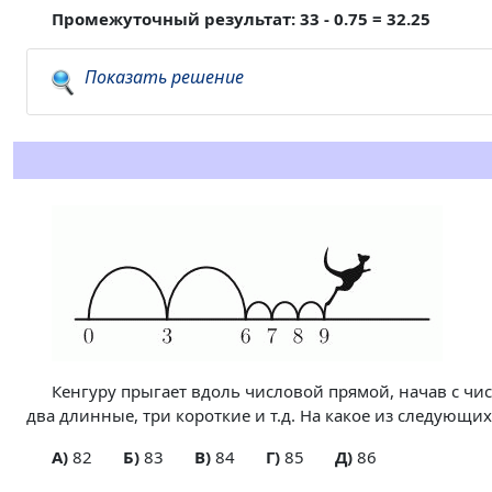
Промежуточный результат: 33 - 0.75 = 32.25
Показать решение
Кенгуру прыгает вдоль числовой прямой, начав с чис
два длинные, три короткие и т.д. На какое из следующи
A)
82
Б)
83
В)
84
Г)
85
Д)
86