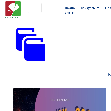
Важно
Конкурсы
Нов
знать!
К