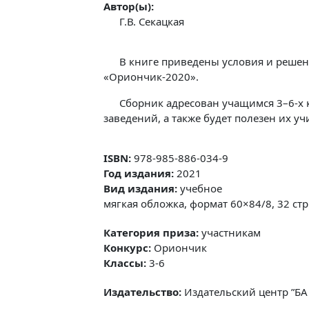
Автор(ы):
Г.В. Секацкая
В книге приведены условия и решен
«Ориончик-2020».
Сборник адресован учащимся 3–6-х
заведений, а также будет полезен их у
ISBN:
978-985-886-034-9
Год издания:
2021
Вид издания:
учебное
мягкая обложка, формат 60×84/8, 32 стр.
Категория приза:
участникам
Конкурс:
Ориончик
Классы:
3-6
Издательство:
Издательский центр ”БА